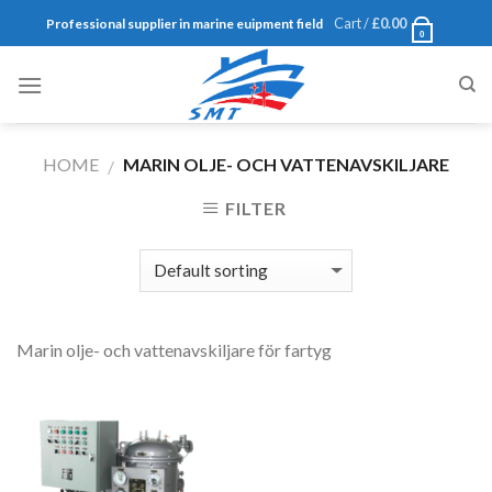
Skip
Cart /
£
0.00
Professional supplier in marine euipment field
0
to
content
HOME
MARIN OLJE- OCH VATTENAVSKILJARE
/
FILTER
Marin olje- och vattenavskiljare för fartyg