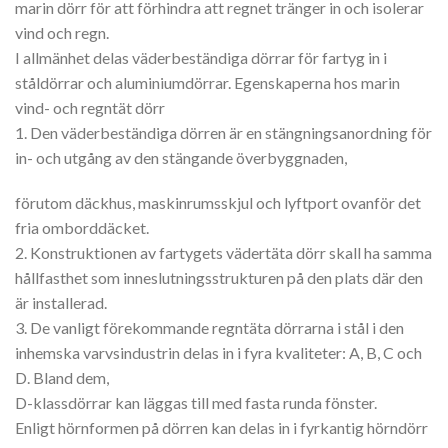
marin dörr för att förhindra att regnet tränger in och isolerar
vind och regn.
I allmänhet delas väderbeständiga dörrar för fartyg in i
ståldörrar och aluminiumdörrar. Egenskaperna hos marin
vind- och regntät dörr
1. Den väderbeständiga dörren är en stängningsanordning för
in- och utgång av den stängande överbyggnaden,
förutom däckhus, maskinrumsskjul och lyftport ovanför det
fria omborddäcket.
2. Konstruktionen av fartygets vädertäta dörr skall ha samma
hållfasthet som inneslutningsstrukturen på den plats där den
är installerad.
3. De vanligt förekommande regntäta dörrarna i stål i den
inhemska varvsindustrin delas in i fyra kvaliteter: A, B, C och
D. Bland dem,
D-klassdörrar kan läggas till med fasta runda fönster.
Enligt hörnformen på dörren kan delas in i fyrkantig hörndörr