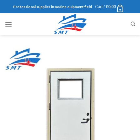
Skip
Cart /
£
0.00
Professional supplier in marine euipment field
0
to
content