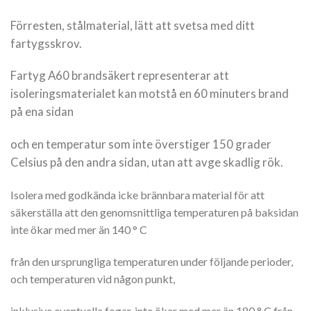
Förresten, stålmaterial, lätt att svetsa med ditt
fartygsskrov.
Fartyg A60 brandsäkert representerar att
isoleringsmaterialet kan motstå en 60 minuters brand
på ena sidan
och en temperatur som inte överstiger 150 grader
Celsius på den andra sidan, utan att avge skadlig rök.
Isolera med godkända icke brännbara material för att
säkerställa att den genomsnittliga temperaturen på baksidan
inte ökar med mer än 140 ° C
från den ursprungliga temperaturen under följande perioder,
och temperaturen vid någon punkt,
inklusive eventuella fogar, inte ökar med mer än 180 ° C från