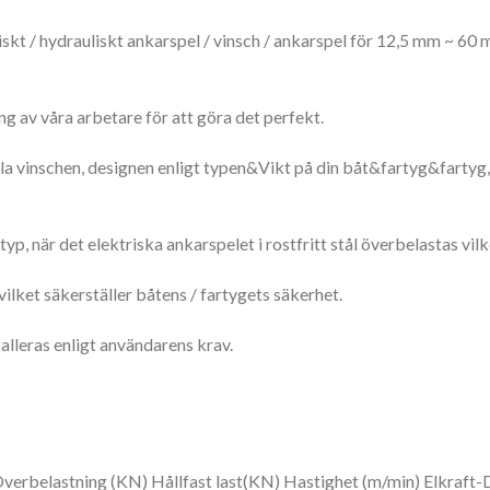
triskt / hydrauliskt ankarspel / vinsch / ankarspel för 12,5 mm ~ 
 av våra arbetare för att göra det perfekt.
 vinschen, designen enligt typen&Vikt på din båt&fartyg&fartyg, fö
när det elektriska ankarspelet i rostfritt stål överbelastas vilket
ilket säkerställer båtens / fartygets säkerhet.
alleras enligt användarens krav.
Överbelastning (KN) Hållfast last(KN) Hastighet (m/min) Elkraf