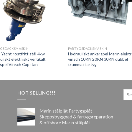
YGSDÄCKSMASKIN
FARTYGSDÄCKSMASKIN
 Yacht rostfritt stål 4kw
Hydrauliskt ankarspel Marin elektr
uliskt elektriskt vertikalt
vinsch 10KN 20KN 30KN dubbel
spel Vinsch Capstan
trumma i fartyg
HOT SELLING!!!
t
Marin stålplåt Fartygsplåt
Skeppsbyggnad & fartygsreparation
& offshore Marin stålplåt