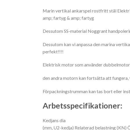
Marin vertikal ankarspel rostfritt stål Elek
amp; fartyg & amp; fartyg
Dessutom SS-material Noggrant handpolering
Dessutom kan vi anpassa den marina vertikala
perfekt!!!!
Elektrisk motor som använder dubbelmotortyp, 
den andra motorn kan fortsätta att fungera, v
Förpackningstrumman kan tas bort eller inst
Arbetsspecifikationer:
Kedjans dia
(mm, U2-kedja) Relaterad belastning (KN) 