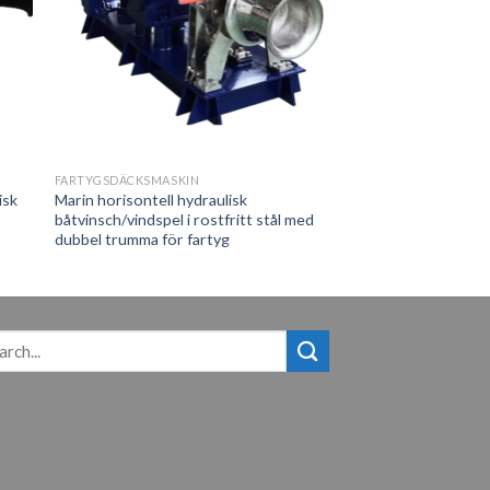
FARTYGSDÄCKSMASKIN
isk
Marin horisontell hydraulisk
båtvinsch/vindspel i rostfritt stål med
dubbel trumma för fartyg