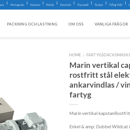
|
|
|
|
|
|
|
|
ais
Português
Italiano
Polski
Deutsch
Русский
Türkçe
Tiếng Việt
PACKNING OCH LASTNING
OM OSS
VANLIGA FRÅGOR
HOME
FARTYGSDÄCKSMASK
/
Marin vertikal c
rostfritt stål elek
ankarvindlas / vi
fartyg
Marin vertikal kapstanRostfrit
Enkel & amp; Dubbel Wildcat 