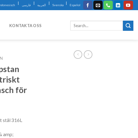
|
|
|
|
Indonesisch
فارسی
العربية
Svenska
Español
KONTAKTA OSS
IN
apstan
triskt
nsch för
t stål 316L
& amp;