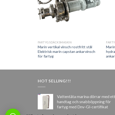
IN
FARTYGSDÄCKSMASKIN
FART
 rostfritt stål
Marin vertikal vinsch rostfritt stål
Marin
per för fartyg
Elektrisk marin capstan ankarvinsch
hydra
för fartyg
ankar
HOT SELLING!!!
Vattentäta marina dörrar med et
handtag och snabböppning för
fartyg med Dnv-Gl-certifikat