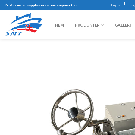
Skip
|
Professional supplier in marine euipment field
English
Franç
to
content
HEM
PRODUKTER
GALLERI