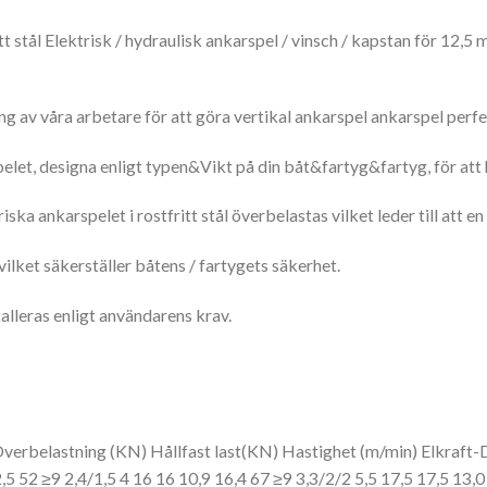
itt stål Elektrisk / hydraulisk ankarspel / vinsch / kapstan för 1
g av våra arbetare för att göra vertikal ankarspel ankarspel perfe
et, designa enligt typen&Vikt på din båt&fartyg&fartyg, för att hj
a ankarspelet i rostfritt stål överbelastas vilket leder till att en
ilket säkerställer båtens / fartygets säkerhet.
alleras enligt användarens krav.
Överbelastning (KN) Hållfast last(KN) Hastighet (m/min) Elkraf
,5 52 ≥9 2,4/1,5 4 16
16 10,9 16,4 67 ≥9 3,3/2/2 5,5 17,5
17,5 13,0