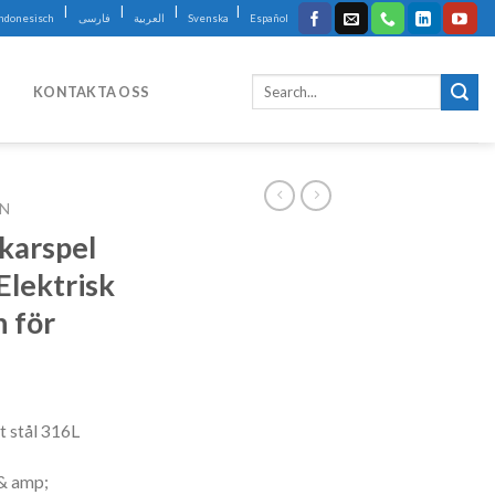
|
|
|
|
Indonesisch
فارسی
العربية
Svenska
Español
KONTAKTA OSS
IN
nkarspel
Elektrisk
h för
t stål 316L
& amp;