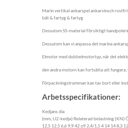
Marin vertikal ankarspel ankarvinsch rostfr
båt & fartyg & fartyg
Dessutom SS-material Försiktigt handpolerin
Dessutom kan vi anpassa det marina ankarspel
Elmotor med dubbelmotortyp, när det elektrisk
den andra motorn kan fortsätta att fungera, v
Förpackningstrumman kan tas bort eller inst
Arbetsspecifikationer:
Kedjans dia
(mm, U2-kedja) Relaterad belastning (KN) 
12,5
12,5 6,6 9,9 42 ≥9 2,4/1,5 4 14
14 8,3 12