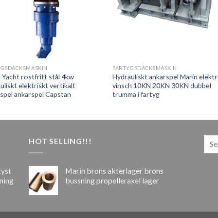
YGSDÄCKSMASKIN
FARTYGSDÄCKSMASKIN
 Yacht rostfritt stål 4kw
Hydrauliskt ankarspel Marin elektr
uliskt elektriskt vertikalt
vinsch 10KN 20KN 30KN dubbel
spel ankarspel Capstan
trumma i fartyg
HOT SELLING!!!
tyst
Marin brons akterlager brons
ning
bussning propelleraxel lager