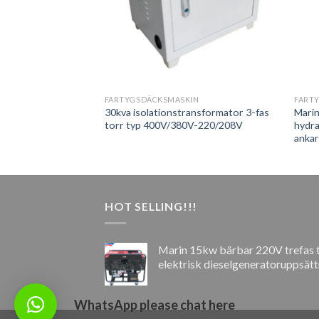
IN
FARTYGSDÄCKSMASKIN
FART
er av rostfritt
30kva isolationstransformator 3-fas
Marin
onad pipa Honat rör
torr typ 400V/380V-220/208V
hydra
ankar
HOT SELLING!!!
Marin 15kw bärbar 220V trefas 
elektrisk dieselgeneratoruppsätt
WhatsApp please chat here