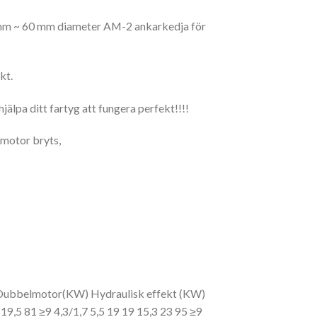
2,5 mm ~ 60 mm diameter AM-2 ankarkedja för
kt.
älpa ditt fartyg att fungera perfekt!!!!
 motor bryts,
t-Dubbelmotor(KW) Hydraulisk effekt (KW)
 19,5 81 ≥9 4,3/1,7 5,5 19 19 15,3 23 95 ≥9