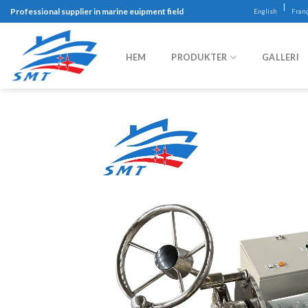
Skip
|
Professional supplier in marine euipment field
English
Franç
to
content
HEM
PRODUKTER
GALLERI