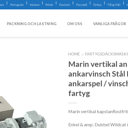
|
|
|
|
|
|
|
|
ais
Português
Italiano
Polski
Deutsch
Русский
Türkçe
Tiếng Việt
PACKNING OCH LASTNING
OM OSS
VANLIGA FRÅGOR
HOME
FARTYGSDÄCKSMASK
/
Marin vertikal a
ankarvinsch Stål 
ankarspel / vinsc
fartyg
Marin vertikal kapstanRostfrit
Enkel & amp; Dubbel Wildcat 