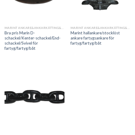
MARINT ANKARE&ANKARKÄTTING&TILLBEHÖR
MARINT ANKARE&ANKARKÄTTING&TILLBEHÖR
Bra pris Marin D-
Marint hallankare/stocklöst
schackel/Kenter-schackel/End-
ankare fartygsankare för
schackel/Svivel för
fartyg/fartyg/båt
fartyg/fartyg/båt