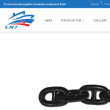
Skip
|
Professional supplier in marine euipment field
English
Franç
to
content
HEM
PRODUKTER
GALLERI