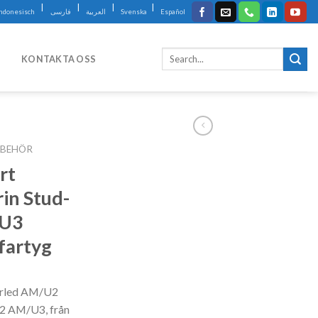
|
|
|
|
Indonesisch
فارسی
العربية
Svenska
Español
KONTAKTA OSS
LBEHÖR
rt
in Stud-
/U3
fartyg
arled AM/U2
2 AM/U3, från