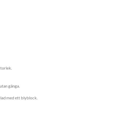
torlek.
 utan gänga.
glad med ett blyblock.