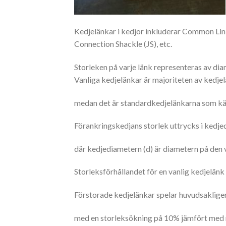
Kedjelänkar i kedjor inkluderar Common Link 
Connection Shackle (JS), etc.
Storleken på varje länk representeras av di
Vanliga kedjelänkar är majoriteten av kedje
medan det är standardkedjelänkarna som kä
Förankringskedjans storlek uttrycks i kedj
där kedjediametern (d) är diametern på den 
Storleksförhållandet för en vanlig kedjelänk
Förstorade kedjelänkar spelar huvudsakligen
med en storleksökning på 10% jämfört med m