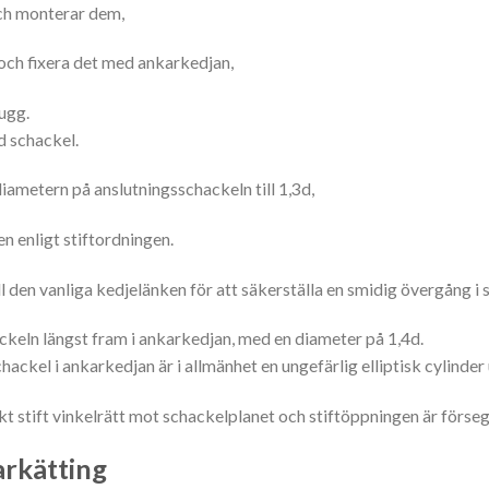
ch monterar dem,
a och fixera det med ankarkedjan,
lugg.
d schackel.
diametern på anslutningsschackeln till 1,3d,
n enligt stiftordningen.
 den vanliga kedjelänken för att säkerställa en smidig övergång i s
ackeln längst fram i ankarkedjan, med en diameter på 1,4d.
hackel i ankarkedjan är i allmänhet en ungefärlig elliptisk cylinder
skt stift vinkelrätt mot schackelplanet och stiftöppningen är förse
arkätting