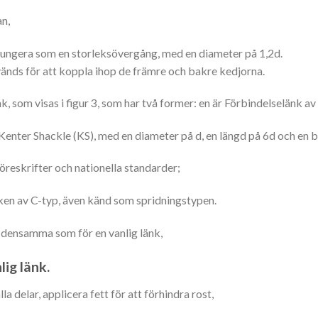
an,
h fungera som en storleksövergång, med en diameter på 1,2d.
vänds för att koppla ihop de främre och bakre kedjorna.
 som visas i figur 3, som har två former: en är Förbindelselänk av
Kenter Shackle (KS), med en diameter på d, en längd på 6d och en b
öreskrifter och nationella standarder;
en av C-typ, även känd som spridningstypen.
 densamma som för en vanlig länk,
lig länk.
 delar, applicera fett för att förhindra rost,