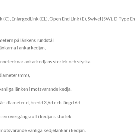
(C), EnlargedLink (EL), Open End Link (E), Swivel (SW), D Type End
ametern på länkens rundstål
länkarna i ankarkedjan,
nnetecknar ankarkedjans storlek och styrka.
ediameter (mm),
vanliga länken i motsvarande kedja.
 är: diameter d, bredd 3,6d och längd 6d.
 en övergångsroll i kedjans storlek,
otsvarande vanliga kedjelänkar i kedjan.