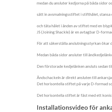
medan du ansluter kedjorna på båda sidor o
sätt in avsmalningsstiftet i stifthålet, stans
och täta hålet i änden av stiftet med en blyp
JS (Joining Shackle) är en avtagbar D-forma
För att säkerställa anslutningsstyrkan ökar 
Medan båda sidor ansluter till ändkedjelänke
Den förstorade kedjelänken ansluts sedan till
Ändschackeln är direkt ansluten till ankarsj
Det horisontella stiftet på varje D-formad sc
Det horisontella stiftet är fäst med ett koni
Installationsvideo för ank