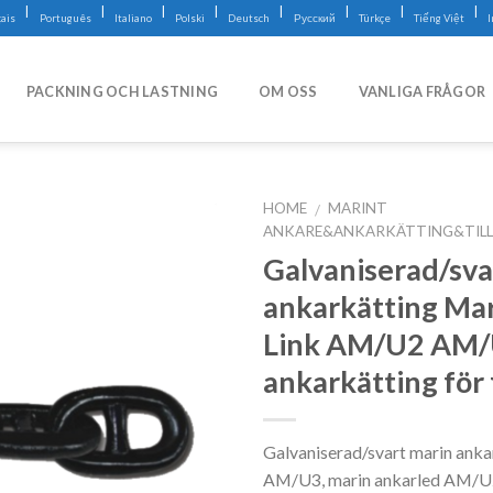
|
|
|
|
|
|
|
|
ais
Português
Italiano
Polski
Deutsch
Русский
Türkçe
Tiếng Việt
PACKNING OCH LASTNING
OM OSS
VANLIGA FRÅGOR
HOME
MARINT
/
ANKARE&ANKARKÄTTING&TIL
Galvaniserad/sva
ankarkätting Mar
Link AM/U2 AM
ankarkätting för 
Galvaniserad/svart marin ank
AM/U3, marin ankarled AM/U