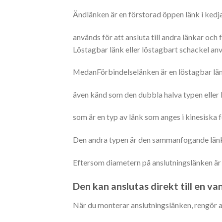
Ändlänken är en förstorad öppen länk i kedj
används för att ansluta till andra länkar oc
Löstagbar länk eller löstagbart schackel an
MedanFörbindelselänken är en löstagbar länk,
även känd som den dubbla halva typen eller 
som är en typ av länk som anges i kinesiska f
Den andra typen är den sammanfogande länk
Eftersom diametern på anslutningslänken är
Den kan anslutas direkt till en van
När du monterar anslutningslänken, rengör alla