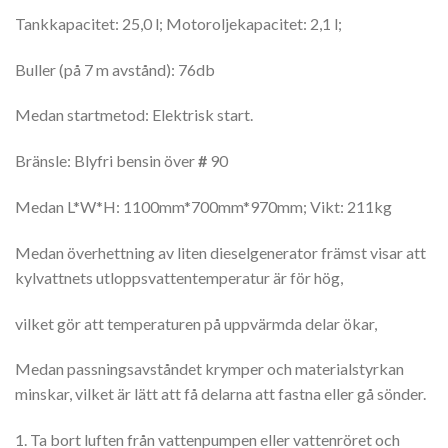
Tankkapacitet: 25,0 l; Motoroljekapacitet: 2,1 l;
Buller (på 7 m avstånd): 76db
Medan startmetod: Elektrisk start.
Bränsle: Blyfri bensin över
#
90
Medan L*W*H: 1100mm*700mm*970mm; Vikt: 211kg
Medan överhettning av liten dieselgenerator främst visar att
kylvattnets utloppsvattentemperatur är för hög,
vilket gör att temperaturen på uppvärmda delar ökar,
Medan passningsavståndet krymper och materialstyrkan
minskar, vilket är lätt att få delarna att fastna eller gå sönder.
1. Ta bort luften från vattenpumpen eller vattenröret och