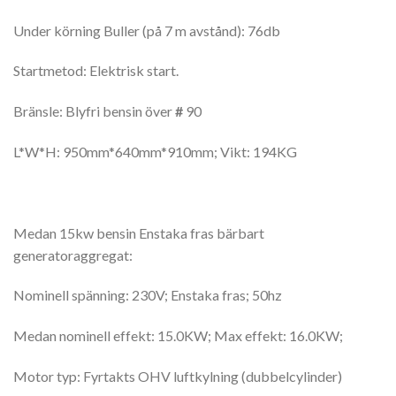
Under körning Buller (på 7 m avstånd): 76db
Startmetod: Elektrisk start.
Bränsle: Blyfri bensin över
#
90
L*W*H: 950mm*640mm*910mm; Vikt: 194KG
Medan 15kw bensin Enstaka fras bärbart
generatoraggregat:
Nominell spänning: 230V; Enstaka fras; 50hz
Medan nominell effekt: 15.0KW; Max effekt: 16.0KW;
Motor typ: Fyrtakts OHV luftkylning (dubbelcylinder)