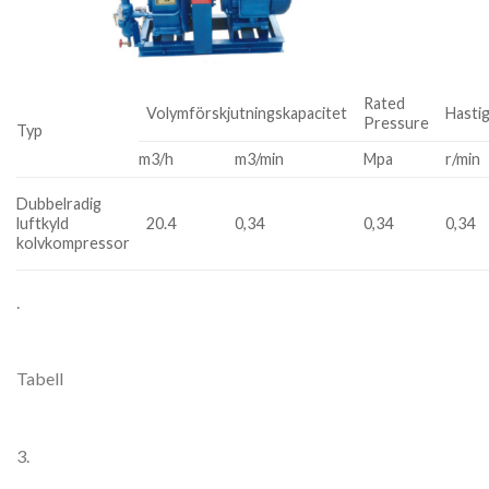
Rated
Volymförskjutningskapacitet
Hasti
Pressure
Typ
m3/h
m3/min
Mpa
r/min
Dubbelradig
luftkyld
20.4
0,34
0,34
0,34
kolvkompressor
.
Tabell
3.