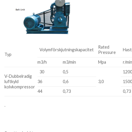
Rated
Volymförskjutningskapacitet
Hast
Pressure
Typ
m3/h
m3/min
Mpa
r/mi
30
0,5
120
V-Dubbelradig
luftkyld
36
0,6
3,0
150
kolvkompressor
44
0,73
0,73
.