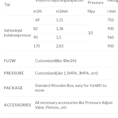
Volymförskjutningskapacitet
Hasti
Pressure
Typ
m3/h
m3/min
Mpa
r/min
69
1,15
750
82
1,36
900
Vattenkyld
3,0
kolvkompressor
90
1,5
960
170
2,83
900
FLOW
Customized(like 40m3/h)
PRESSURE
Customized(Like 1.5MPA, 3MPA…ect)
Standard Wooden Box, easy for forklift to
PACKAGE
move
All necessary accessories like Pressure Adjust
ACCESSORIES
Valve, Pistons…etc