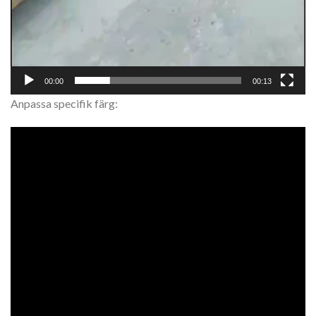
00:00
00:13
Anpassa specifik färg: