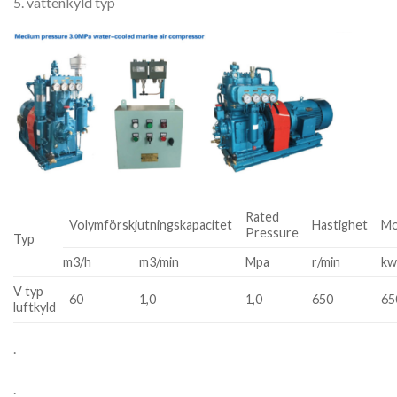
5. vattenkyld typ
Rated
Volymförskjutningskapacitet
Hastighet
Mo
Pressure
Typ
m3/h
m3/min
Mpa
r/min
k
V typ
60
1,0
1,0
650
65
luftkyld
.
.