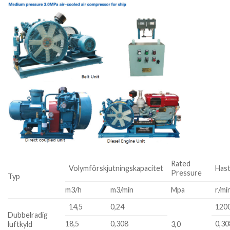
Rated
Volymförskjutningskapacitet
Hast
Pressure
Typ
m3/h
m3/min
Mpa
r/mi
14,5
0,24
120
Dubbelradig
18,5
0,308
0,30
luftkyld
3,0