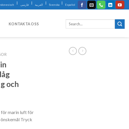
|
|
|
|
Indonesisch
فارسی
العربية
Svenska
Español
KONTAKTA OSS
SOR
in
låg
ng och
ör marin luft för
na önskemål Tryck