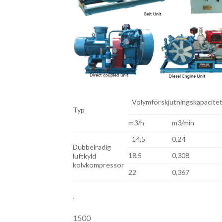
Volymförskjutningskapacite
Typ
m3/h
m3/min
14,5
0,24
Dubbelradig
18,5
0,308
luftkyld
kolvkompressor
22
0,367
.
1500