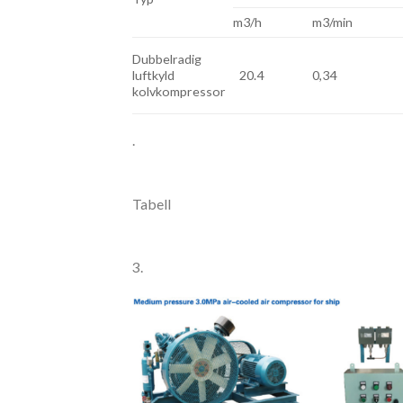
m3/h
m3/min
Dubbelradig
luftkyld
20.4
0,34
kolvkompressor
.
Tabell
3.