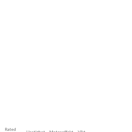
Rated
t
Hastighet
Motoreffekt
Vikt