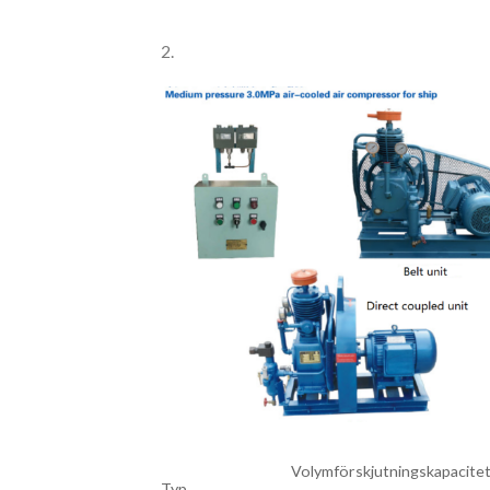
2.
Volymförskjutningskapacite
Typ