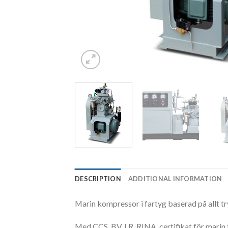
DESCRIPTION
ADDITIONAL INFORMATION
Marin kompressor i fartyg baserad på allt t
Med CCS, BV, LR, RINA, certifikat för marin