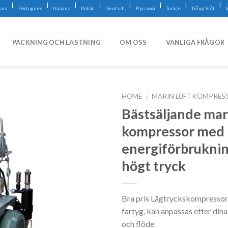
|
|
|
|
|
|
|
|
ais
Português
Italiano
Polski
Deutsch
Русский
Türkçe
Tiếng Việt
PACKNING OCH LASTNING
OM OSS
VANLIGA FRÅGOR
HOME
MARIN LUFTKOMPRES
/
Bästsäljande mar
kompressor med 
energiförbrukni
högt tryck
Bra pris Lågtryckskompressor f
fartyg, kan anpassas efter di
och flöde