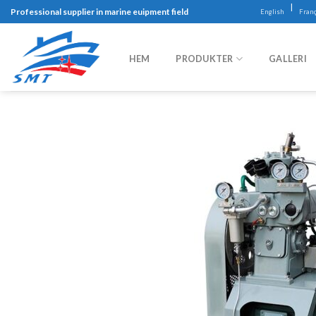
Skip
|
Professional supplier in marine euipment field
English
Franç
to
content
HEM
PRODUKTER
GALLERI