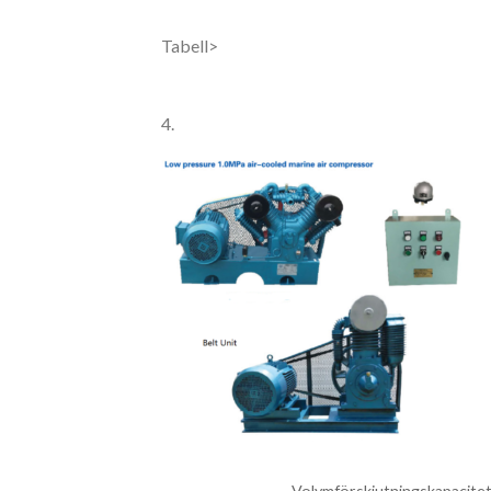
Tabell>
4.
Volymförskjutningskapacite