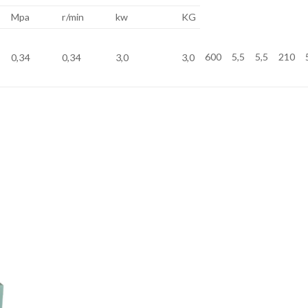
Mpa
r/min
kw
KG
600
5,5
5,5
210
0,34
0,34
3,0
3,0