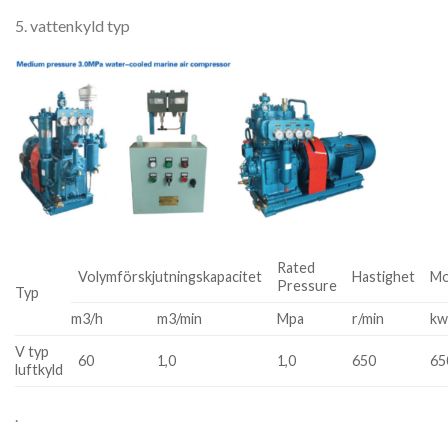
5. vattenkyld typ
Rated
Volymförskjutningskapacitet
Hastighet
Mo
Pressure
Typ
m3/h
m3/min
Mpa
r/min
k
V typ
60
1,0
1,0
650
65
luftkyld
.