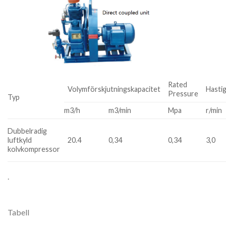
Rated
Volymförskjutningskapacitet
Hasti
Pressure
Typ
m3/h
m3/min
Mpa
r/min
Dubbelradig
luftkyld
20.4
0,34
0,34
3,0
kolvkompressor
.
Tabell