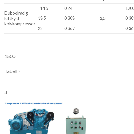
14,5
0,24
120
Dubbelradig
18,5
0,308
0,30
luftkyld
3,0
kolvkompressor
22
0,367
0,36
.
1500
Tabell>
4.