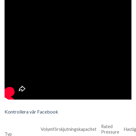
Kontrollera vår Facebook
Rated
Volymförskjutningskapacitet
Hasti
Pressure
Typ