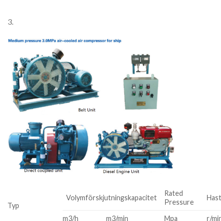
3.
Rated
Volymförskjutningskapacitet
Hast
Pressure
Typ
m3/h
m3/min
Mpa
r/mi