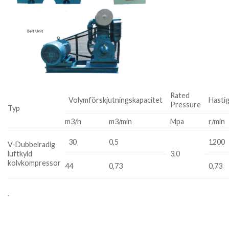
Rated
Volymförskjutningskapacitet
Hasti
Pressure
Typ
m3/h
m3/min
Mpa
r/min
30
0,5
1200
V-Dubbelradig
luftkyld
3,0
kolvkompressor
44
0,73
0,73
.