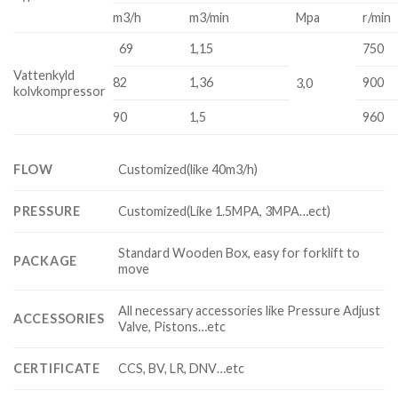
m3/h
m3/min
Mpa
r/min
69
1,15
750
Vattenkyld
82
1,36
900
3,0
kolvkompressor
90
1,5
960
FLOW
Customized(like 40m3/h)
PRESSURE
Customized(Like 1.5MPA, 3MPA…ect)
Standard Wooden Box, easy for forklift to
PACKAGE
move
All necessary accessories like Pressure Adjust
ACCESSORIES
Valve, Pistons…etc
CERTIFICATE
CCS, BV, LR, DNV…etc