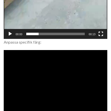
00:00
00:13
Anpassa specifik färg: