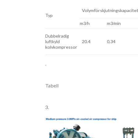
Volymförskjutningskapacite
Typ
m3/h
m3/min
Dubbelradig
luftkyld
20.4
0,34
kolvkompressor
.
Tabell
3.