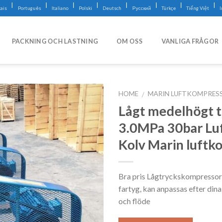
|
|
|
|
|
|
|
|
ais
Português
Italiano
Polski
Deutsch
Русский
Türkçe
Tiếng Việt
PACKNING OCH LASTNING
OM OSS
VANLIGA FRÅGOR
HOME
MARIN LUFTKOMPRES
/
Lågt medelhögt t
3.0MPa 30bar Lu
Kolv Marin luftk
Bra pris Lågtryckskompressor f
fartyg, kan anpassas efter di
och flöde