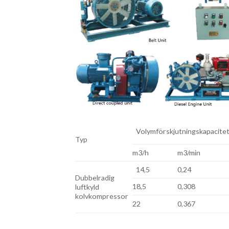
Volymförskjutningskapacite
Typ
m3/h
m3/min
14,5
0,24
Dubbelradig
18,5
0,308
luftkyld
kolvkompressor
22
0,367
.