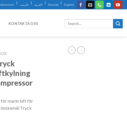
|
|
|
|
Indonesisch
فارسی
العربية
Svenska
Español
KONTAKTA OSS
SOR
ryck
ftkylning
ompressor
ör marin luft för
na önskemål Tryck