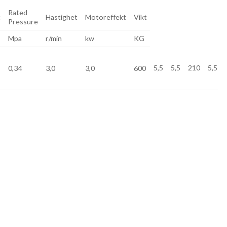
Rated
t
Hastighet
Motoreffekt
Vikt
Pressure
Mpa
r/min
kw
KG
5,5
5,5
210
5,5
0,34
3,0
3,0
600