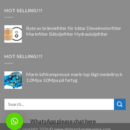
HOT SELLING!!!
Byte av bränslefilter för båtar Dieselmotorfilter
Marinfilter Båtoljefilter Hydrauloljefilter
HOT SELLING!!!
Marin luftkompressor marin typ lågt medeltryck
1,0Mpa 3,0Mpa på fartyg
WhatsApp please chat here
Copyright 2026 ©
www.shimaotongmarine.com