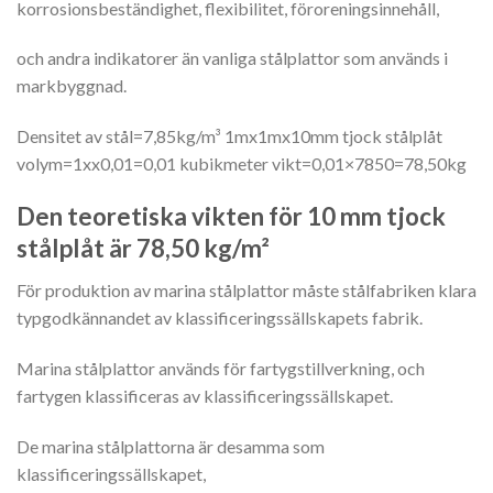
korrosionsbeständighet, flexibilitet, föroreningsinnehåll,
och andra indikatorer än vanliga stålplattor som används i
markbyggnad.
Densitet av stål=7,85kg/m³ 1mx1mx10mm tjock stålplåt
volym=1xx0,01=0,01 kubikmeter vikt=0,01×7850=78,50kg
Den teoretiska vikten för 10 mm tjock
stålplåt är 78,50 kg/m²
För produktion av marina stålplattor måste stålfabriken klara
typgodkännandet av klassificeringssällskapets fabrik.
Marina stålplattor används för fartygstillverkning, och
fartygen klassificeras av klassificeringssällskapet.
De marina stålplattorna är desamma som
klassificeringssällskapet,