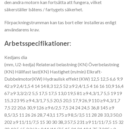
den andra motorn kan fortsätta att fungera, vilket
säkerställer båtens / fartygets säkerhet.
Förpackningstrumman kan tas bort eller installeras enligt
användarens krav.
Arbetsspecifikationer:
Kedjans dia
(mm, U2-kedja) Relaterad belastning (KN) Överbelastning
(KN) Hållfast last(KN) Hastighet (m/min) Elkraft-
Dubbelmotor(KW) Hydraulisk effekt (KW) 12,5
12,5 6,6 9,9
42 ≥9 2,4/1,5 4 14
14 8,3 12,5 52 ≥9 2,4/1,5 4 16
16 10,9 16,4
67 ≥9 3,3/2/2 5,5 17,5
17,5 13,0 19,5 81 ≥9 4,3/1,7 5,5 19 19
15,3 23 95 ≥9 4,3/1,7 5,5 20,5
20,5 17,9 26,9 110 ≥9 4,3/1,7
7,5 22 20,6 30,9 126 ≥9 6/2,5 7,5 24
24 24,5 36,8 145 ≥9
8,5/3,5 11 26 26 28,7 43,1 175 ≥9 8,5/3,5 11 28 28 33,3 50,0
202 ≥9 11/11/7,5 15 30 30 38,3 57,5 231 ≥9 11/11/7,5 15 32