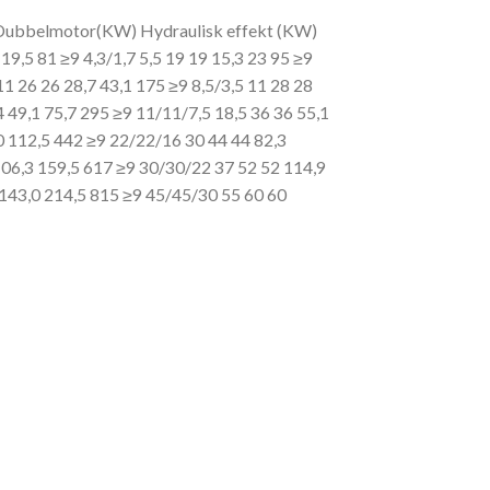
t-Dubbelmotor(KW) Hydraulisk effekt (KW)
 19,5 81 ≥9 4,3/1,7 5,5 19 19 15,3 23 95 ≥9
11 26 26 28,7 43,1 175 ≥9 8,5/3,5 11 28 28
 49,1 75,7 295 ≥9 11/11/7,5 18,5 36 36 55,1
0 112,5 442 ≥9 22/22/16 30 44
44 82,3
106,3 159,5 617 ≥9 30/30/22 37 52 52 114,9
143,0 214,5 815 ≥9 45/45/30 55 60 60