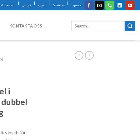
|
|
|
|
Indonesisch
فارسی
العربية
Svenska
Español
KONTAKTA OSS
IN
l
l i
d dubbel
g
båtvinsch för