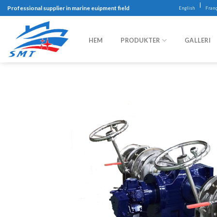
Skip
|
Professional supplier in marine euipment field
English
Franç
to
content
HEM
PRODUKTER
GALLERI