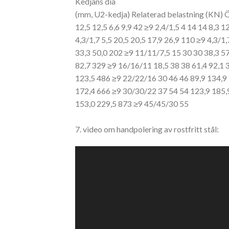
Kedjans dia
(mm, U2-kedja) Relaterad belastning (KN) 
12,5
12,5 6,6 9,9 42 ≥9 2,4/1,5 4 14
14 8,3 12
4,3/1,7 5,5 20,5
20,5 17,9 26,9 110 ≥9 4,3/1,
33,3 50,0 202 ≥9 11/11/7,5 15 30 30 38,3 57
82,7 329 ≥9 16/16/11 18,5 38 38 61,4 92,1
123,5 486 ≥9 22/22/16 30 46
46 89,9 134,9
172,4 666 ≥9 30/30/22 37 54 54 123,9 185,
153,0 229,5 873 ≥9 45/45/30 55
7. video om handpolering av rostfritt stål:
Video
Player