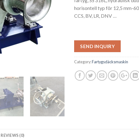
fartyg, SS 316L, hydraulisk d
horisontell typ för 12,5 mm-6
CCS, BV, LR, DNV …
SEND INQUIRY
Category:
Fartygsdäcksmaskin
REVIEWS (0)