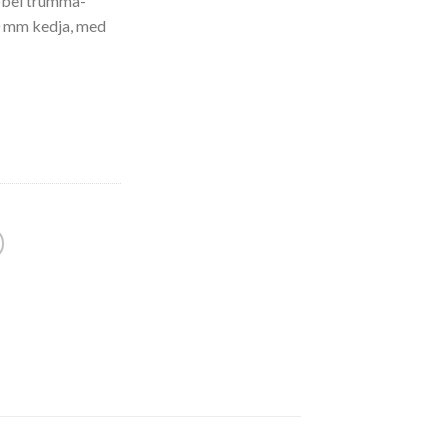
ubbel trumma-
0 mm kedja, med