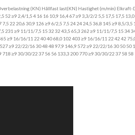
Överbelastning (KN) Hållfast last(KN) Hastighet (m/min) Elkraf
,5 52 ≥9 2,4/1,5 4 16
16 10,9 16,4 67 ≥9 3,3/2/2 5,5 17,5
17,5 13,0
7 7,5 22 20,6 30,9 126 ≥9 6/2,5 7,5 24
24 24,5 36,8 145 ≥9 8,5/3,5 
,5 231 ≥9 11/11/7,5 15 32 32 43,5 65,3 262 ≥9 11/11/7,5 15 34 34
 365 ≥9 16/16/11 22 40
40 68,0 102 403 ≥9 16/16/11 22 42 42 75,
 527 ≥9 22/22/16 30 48 48 97,9 146,9 572 ≥9 22/22/16 30 50 50 
9 718 ≥9 30/30/22 37 56
56 133,3 200 770 ≥9 30/30/22 37 58 58 