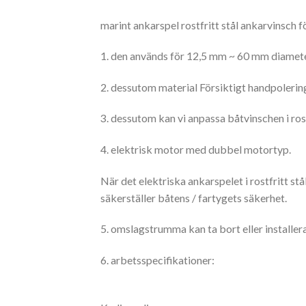
marint ankarspel rostfritt stål ankarvinsch f
1. den används för 12,5 mm ~ 60 mm diamete
2. dessutom material Försiktigt handpolering
3. dessutom kan vi anpassa båtvinschen i ros
4. elektrisk motor med dubbel motortyp.
När det elektriska ankarspelet i rostfritt stå
säkerställer båtens / fartygets säkerhet.
5. omslagstrumma kan ta bort eller installer
6. arbetsspecifikationer: