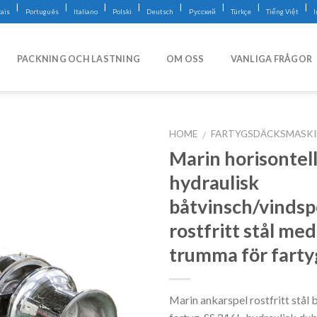
|
|
|
|
|
|
|
|
ais
Português
Italiano
Polski
Deutsch
Русский
Türkçe
Tiếng Việt
PACKNING OCH LASTNING
OM OSS
VANLIGA FRÅGOR
HOME
FARTYGSDÄCKSMASK
/
Marin horisontel
hydraulisk
båtvinsch/vindspe
rostfritt stål me
trumma för farty
Marin ankarspel rostfritt stål 