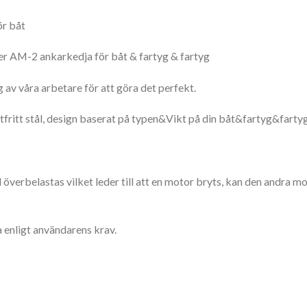
ör båt
r AM-2 ankarkedja för båt & fartyg & fartyg
 av våra arbetare för att göra det perfekt.
tfritt stål, design baserat på typen&Vikt på din båt&fartyg&fartyg
l överbelastas vilket leder till att en motor bryts, kan den andra mo
a enligt användarens krav.